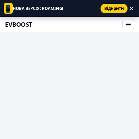
📱
✕
НОВА ВЕРСІЯ: ROAMING!
Відкрити
EVBOOST
4294 ТЦ Парус — зарядна станція