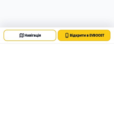
Навігація
Відкрити в EVBOOST
↓
Більше можливостей з EVBOOST
EVBOOST
Пошук зарядних станцій, планування маршрутів та
єдиний зарядний роумінг в одному сервісі.
info@evboost.com.ua