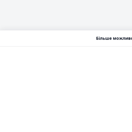
Більше можливо
EVBOOST
ПРО
Мап
Пошук зарядних станцій, планування
ста
маршрутів та єдиний зарядний роумінг в
Пла
одному сервісі.
мар
Опл
info@evboost.com.ua
сесі
(EV
Моб
зас