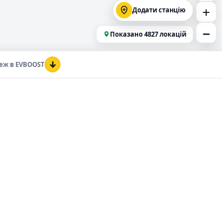
+
Додати станцію
−
Показано
4827
локацій
↓
еж в EVBOOST
ЗАРЯДНІ СТАНЦІЇ
КОМПАНІЯ
Зарядні станції у
Про EVBOOST
Києві
Блог
ті
Зарядні станції у
Зарядна мережа
Львові
EVBOOST
Зарядні станції в
Одесі
С?
Зарядні станції у
Дніпрі
→
Зарядні станції у