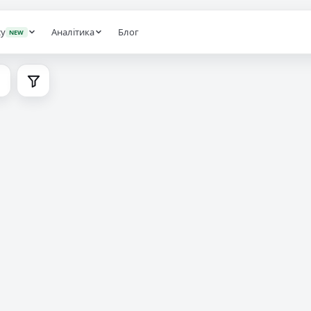
анція, Київ, Зрошуваль
су
Аналітика
Блог
NEW