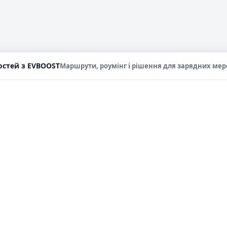
стей з EVBOOST
Маршрути, роумінг і рішення для зарядних мер
ДУКТ
ДЛЯ БІЗНЕСУ
АНАЛІТИКА
а зарядних
EVBOOST для бізнесу
Статистика
нцій
операторів
EVBOOST Pulse
нувальник
Індекс вартос
EVBOOST Growth
шрутів
заряджання
EVBOOST Roaming
ата зарядних
Розподіл DC-
Hub
й
конекторів
Стати партнером
BOOST Роумінг)
АЗС чи вже ЕЗ
ільний
Уся аналітика
тосунок