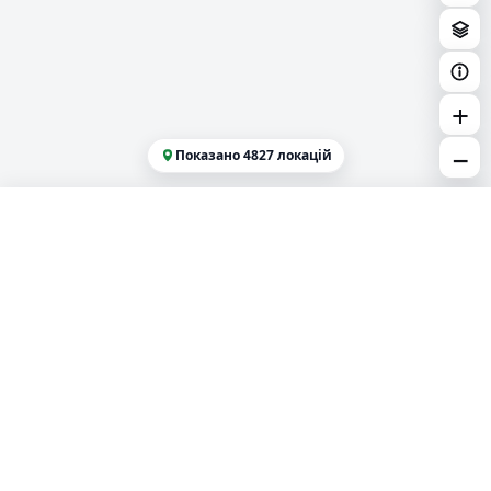
+
−
Показано
4827
локацій
↓
Більше можливостей з EVBOOST
EVBOOST
Пошук зарядних станцій, планування маршрутів та
єдиний зарядний роумінг в одному сервісі.
info@evboost.com.ua