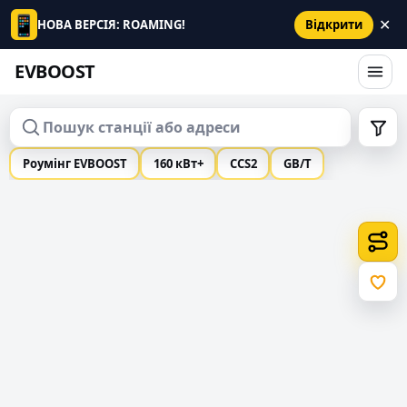
📱
✕
НОВА ВЕРСІЯ: ROAMING!
Відкрити
EVBOOST
EVBOOST — мапа зарядних станц
Роумінг EVBOOST
160 кВт+
CCS2
GB/T